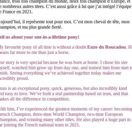
rance, trois fois champion du monde, deux fois champion d’Europe, et
e nombreux autres titres. C’est aussi grâce à lui que j’ai intégré l’équipe
e France en 2021.
ujourd’hui, il représente tout pour moi. C’est mon cheval de tête, mon
hampion, et ma plus grande fierté.
ell us about your one-in-a-lifetime pony!
y favourite pony of all time is without a doubt
Enzo du Roucadou
. H
eans far more to me than just a horse.
ur story is very special because
he wa
s born at home. I chose his sire
yself, watched him grow up from day one, and trained him from start t
inish. Seeing everything we’ve achieved together today makes me
ncredibly proud.
nzo is an exceptional pony, quick, generous, but also incredibly kind
nd easy to love. We’ve built a real partnership based on trust, and that
akes all the difference in competition.
ith him, I’ve experienced the greatest moments of my career: becomin
rench Champion, three-time World Champion, two-time European
hampion, and winning many other titles. He also played a huge part in
e joining the French national team in 2021.