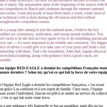
ake a huge difference, not only for performance but also to reduce the
isk of injury. My preparation starts at the beginning of the season with t
irst competitions in March and continues through the summer national
eam events. I train physically at least three times a week, while most of
he technical work is done during the off-season and then refined
hroughout the competition season.
or a young rider aiming to join the national team, I believe the key
ualities are consistency, motivation, and strong mental resilience. You
on’t need to be the best at every game or try to do something spectacula
very run — it’s more important to be reliable and consistent. The bigges
iece of advice I could give is to take care of your pony and build a real
artnership with them. That’s the foundati
on. After that, reg
ular physical
nd technical training, along with guidance from a good coach, are
ssential.
on équipe RED-EAGLE a dominé les compétitions Française tout
’année dernière ? Selon toi, qu’est-ce qui fait la force de votre équi
i l’équipe Red Eagle a dominé les compétitions françaises, c’est avant
out grâce à sa cohésion et à son esprit de famille. Chez nous, l’équipe
asse avant l’individuel, chacun est prêt à se mettre au service du collecti
t c’est ce qui fait notre vraie force.
n a une ambiance très fraternelle et fun au quotidien, mais dès qu’on