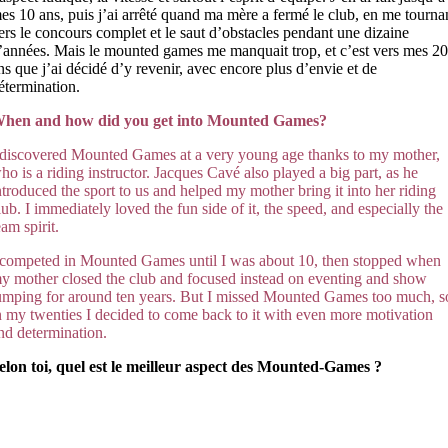
es 10 ans, puis j’ai arrêté quand ma mère a fermé le club, en me tourna
ers le concours complet et le saut d’obstacles pendant une dizaine
’années. Mais le mounted games me manquait trop, et c’est vers mes 2
ns que j’ai décidé d’y revenir, avec encore plus d’envie et de
étermination.
hen and how did you get into Mounted Games?
 discovered Mounted Games at a very young age thanks to my mother,
ho is a riding instructor. Jacques Cavé also played a big part, as he
ntroduced the sport to us and helped my mother bring it into her riding
lub. I immediately loved the fun side of it, the speed, and especially the
eam spirit.
 competed in Mounted Games until I was about 10, then stopped when
y mother closed the club and focused instead on eventing and show
umping for around ten years. But I missed Mounted Games too much, s
n my twenties I decided to come back to it with even more motivation
nd
determination
.
elon toi, quel est le meilleur aspect des Mounted-Games ?