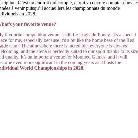
iscipline. C’est un endroit qui compte, et qui va encore compter dans le
nnées à venir puisqu’il accueillera les championnats du monde
ndividuels en 2028.
hat’s your favorite venue?
y favourite competition venue is still Le Logis du Poney. It’s a special
lace for me, especially because it’s a bit like the home base of the Red
agle team. The atmosphere there is incredible, everyone is always
elcoming, and the arena is perfectly suited to our sport thanks to its siz
nd quality. It’s an important venue for Mounted Games, and it will
ecome even more significant in the
coming years as it
hosts the
ndividual World Championships in 2028.