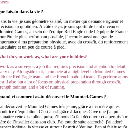
orses
.
ue fais-tu dans la vie ?
ans la vie, je suis géomètre salarié, un métier qui demande rigueur et
récision au quotidien. À côté de ça, je suis sportif de haut niveau en
ounted Games, au sein de l’équipe Red Eagle et de l’équipe de France
our être le plus performant possible, j’accorde aussi une grande
mportance à ma préparation physique, avec du crossfit, du renforcement
usculaire et un peu de course à pied.
hat do you work as, what are your hobbies?
 work as a surveyor, a job that requires precision and attention to detail
very day. Alongside that, I compete at a high level in Mounted Games
ith the Red Eagle team and the French national team. To perform at m
est, I also put a lot of focus on physical preparation through crossfit,
trength training, and a bit of running.
uand et comment as-tu découvert le Mounted-Games ?
’ai découvert le Mounted Games très jeune, grâce à ma mère qui est
onitrice d’équitation. C’est aussi grâce à Jacques Cavé que j’ai pu
onnaître cette discipline, puisqu’il nous l’a fait découvrir et a permis à 
ère de l’installer dans son club. J’ai tout de suite accroché, j’ai adoré
’aspect ludique, la vitesse et surtout l’esprit d’équipe. J’en ai fait jusqu’à