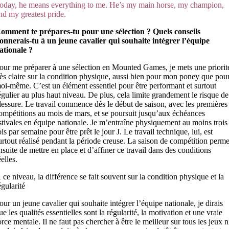
oday, he means every
thing to me. He’s m
y main horse, my champion,
nd my greatest pride.
omment te prépares-tu pour une sélection ? Quels conseils
onnerais-tu à un jeune cavalier qui souhaite intégrer l’équipe
ationale ?
our me préparer à une sélection en Mounted Games, je mets une priorit
rès claire sur la condition physique, aussi bien pour mon poney que pou
oi-même. C’est un élément essentiel pour être performant et surtout
égulier au plus haut niveau. De plus, cela limite grandement le risque de
lessure. Le travail commence dès le début de saison, avec les premières
ompétitions au mois de mars, et se poursuit jusqu’aux échéances
stivales en équipe nationale. Je m’entraîne physiquement au moins trois
ois par semaine pour être prêt le jour J. Le travail technique, lui, est
urtout réalisé pendant la période creuse. La saison de compétition perme
nsuite de mettre en place et d’affiner ce travail dans des conditions
éelles.
 ce niveau, la différence se fait souvent sur la condition physique et la
égularité
our un jeune cavalier qui souhaite intégrer l’équipe nationale, je dirais
ue les qualités essentielles sont la régularité, la motivation et une vraie
orce mentale. Il ne faut pas chercher à être le meilleur sur tous les jeux n