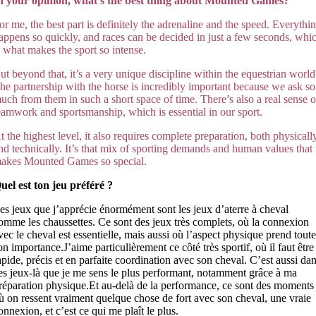
n your opinion, what’s the best thing about Mounted Games?
or me, the best part is definitely the adrenaline and the speed. Everythi
appens so quickly, and races can be decided in just a few seconds, whi
s what makes the sport so intense.
ut beyond that, it’s a very unique discipline within the equestrian world
he partnership with the horse is incredibly important because we ask so
uch from them in such a short space of time. There’s also a real se
n
se o
eamwork and sportsmanship, which is essential in our sport.
t the highest level, it also requires complete preparation, both physicall
nd technically. It’s that mix of sporting deman
ds and hu
man values that
akes Mounted Games so special.
uel est ton jeu préféré ?
es jeux que j’apprécie énormément sont les jeux d’aterre à cheval
omme les chaussettes. Ce sont des jeux très complets, où la connexion
vec le cheval est essentielle, mais aussi où l’aspect physique prend tout
on importance.J’aime particulièrement ce côté très sportif, où il faut être
apide, précis et en parfaite coordination avec son cheval. C’est aussi da
es jeux-là que je me sens le plus performant, notamment grâce à ma
réparation physique.Et au-delà de la performance, ce sont des moments
ù on ressent vraiment quelque chose de fort avec son cheval, une vraie
onnexion, et c’est ce qui me plaît le plus.