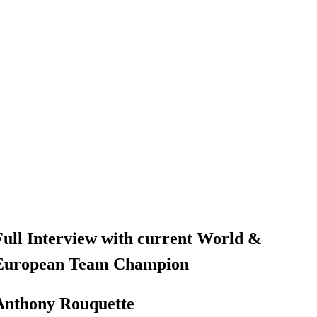
Full Interview with current World &
European Team Champion
Anthony Rouquette