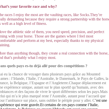
hat’s your favorite race and why?
he races I
enjoy th
e most are the vaulting races, like Socks.They’re
eally demanding because they require a strong partnership with the hors
s well as a high level of fitness.
 love the athletic side of them, you need speed, precision, and perfect
iming with your horse. Those are the games where I feel most
omfortable and perform at my best, especially thanks to my physical
raining.
ore than anything though,
they crea
te
a real connection with the horse,
nd that’s probably what I enjoy most.
ans quels pays es-tu déjà allé pour des compétitions ?
’ai eu la chance de voyager dans plusieurs pays grâce au Mounted
ames : l’Irlande, l’Italie, l’Australie, le Danemark, le Pays de Galles, la
rance, la Belgique, l’Espagne et l’Angleterre.Chaque déplacement est
ne expérience unique, autant sur le plan sportif qu’humain, avec des
mbiances et des façons de vivre le sport différentes selon les pays.Mais
elui qui m’a le plus marqué reste l’Australie, autant pour l’accueil que
our l’ambiance sur place, sans oublier le périple pour y aller. C
’est une
xpérience qui reste gravée.Et certains de ces pays comme l’Italie,