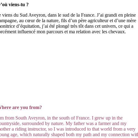
’où viens-tu ?
e viens du Sud Aveyron, dans le sud de la France. J’ai grandi en pleine
ampagne, au cœur de la nature, fils d’un père agriculteur et d’une mère
onitrice d’équitation, j’ai été plongé très tôt dans cet univers, ce qui a
orcément influencé mon parcours et ma relation avec les chevaux.
here are you from?
’m from South Avey
ron, in the
south of France. I grew up in the
ountryside, surrounded by nature. My father was a farmer and my
other a riding instructor, so I was introduced to that world from a very
oung age, which naturally shaped both my path and my connection wit