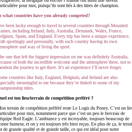
’Angleterre, la Belgique ou encore l’Irlande ont aussi une saveur
articulière pour moi, puisqu’ils sont liés à des titres de champion.
n what countries have you already competed?
’ve been lucky enough to travel to several countries through Mounted
ames, including
Ireland
,
Italy
,
Australia
,
Denmark
,
Wales
,
France
,
elgium
,
Spain
, and
England
. Every trip has been a unique experience,
oth sportingly and personally, with each country having its own
tmosphere and way of living the sport.
he one that left the biggest impression on me was definitely Australia,
ecause of both the incredible welcome and the atmosphere there, not to
ention the journey to get there. It’s an experience I’ll never forget.
ome countries like Italy, England
, Belgium, and Ireland are also
specially meaningful to me because they’re linked
to some of my
hampionship titles.
uel est ton lieu/terrain de compétition préféré ?
on terrain de compétition préféré reste Le Logis du Poney. C’est un li
articulier pour moi, notamment parce que c’est un peu le berceau de
’équipe Red Eagle. L’ambiance y est incroyable, toujours beaucoup de
onne humeur, et on y est toujours très bien reçus. En plus de ça, le terra
st de grande qualité et de grande taille, ce qui est idéal pour notre