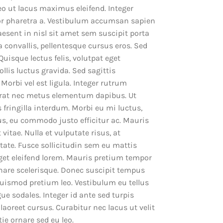
leo ut lacus maximus eleifend. Integer
or pharetra a. Vestibulum accumsan sapien
aesent in nisl sit amet sem suscipit porta
 convallis, pellentesque cursus eros. Sed
uisque lectus felis, volutpat eget
llis luctus gravida. Sed sagittis
Morbi vel est ligula. Integer rutrum
erat nec metus elementum dapibus. Ut
 fringilla interdum. Morbi eu mi luctus,
llus, eu commodo justo efficitur ac. Mauris
vitae. Nulla et vulputate risus, at
ate. Fusce sollicitudin sem eu mattis
eget eleifend lorem. Mauris pretium tempor
ornare scelerisque. Donec suscipit tempus
 euismod pretium leo. Vestibulum eu tellus
ue sodales. Integer id ante sed turpis
laoreet cursus. Curabitur nec lacus ut velit
ie ornare sed eu leo.