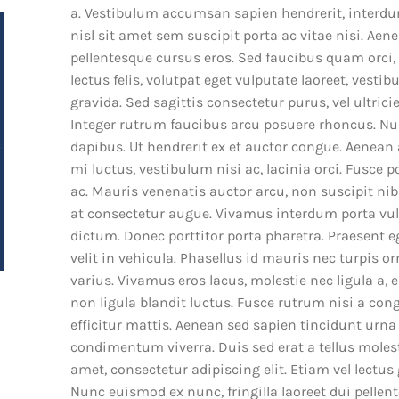
a. Vestibulum accumsan sapien hendrerit, interdum
nisl sit amet sem suscipit porta ac vitae nisi. Aen
pellentesque cursus eros. Sed faucibus quam orci,
lectus felis, volutpat eget vulputate laoreet, vest
gravida. Sed sagittis consectetur purus, vel ultrici
Integer rutrum faucibus arcu posuere rhoncus. N
dapibus. Ut hendrerit ex et auctor congue. Aenean a
mi luctus, vestibulum nisi ac, lacinia orci. Fusce p
ac. Mauris venenatis auctor arcu, non suscipit nibh
at consectetur augue. Vivamus interdum porta vul
dictum. Donec porttitor porta pharetra. Praesent 
velit in vehicula. Phasellus id mauris nec turpis 
varius. Vivamus eros lacus, molestie nec ligula a,
non ligula blandit luctus. Fusce rutrum nisi a cong
efficitur mattis. Aenean sed sapien tincidunt urna 
condimentum viverra. Duis sed erat a tellus molest
amet, consectetur adipiscing elit. Etiam vel lectus
Nunc euismod ex nunc, fringilla laoreet dui pelle