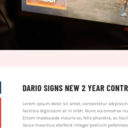
DARIO SIGNS NEW 2 YEAR CONT
Lorem ipsum dolor sit amet, consectetur adipiscing
facilisis dignissim at in nibh. Nunc euismod ex nun
Etiam malesuada mauris eu felis pharetra, ac facili
lacus maximus eleifend. Integer pretium pellente