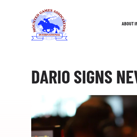
Skip
to
content
ABOUT I
DARIO SIGNS N