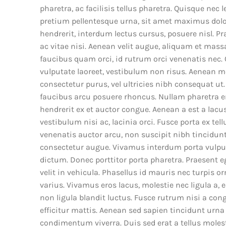
pharetra, ac facilisis tellus pharetra. Quisque nec 
pretium pellentesque urna, sit amet maximus dol
hendrerit, interdum lectus cursus, posuere nisl. Pr
ac vitae nisi. Aenean velit augue, aliquam et massa
faucibus quam orci, id rutrum orci venenatis nec. Q
vulputate laoreet, vestibulum non risus. Aenean mo
consectetur purus, vel ultricies nibh consequat ut. 
faucibus arcu posuere rhoncus. Nullam pharetra 
hendrerit ex et auctor congue. Aenean a est a lacus
vestibulum nisi ac, lacinia orci. Fusce porta ex te
venenatis auctor arcu, non suscipit nibh tincidunt 
consectetur augue. Vivamus interdum porta vulput
dictum. Donec porttitor porta pharetra. Praesent 
velit in vehicula. Phasellus id mauris nec turpis 
varius. Vivamus eros lacus, molestie nec ligula a,
non ligula blandit luctus. Fusce rutrum nisi a cong
efficitur mattis. Aenean sed sapien tincidunt urna 
condimentum viverra. Duis sed erat a tellus molest