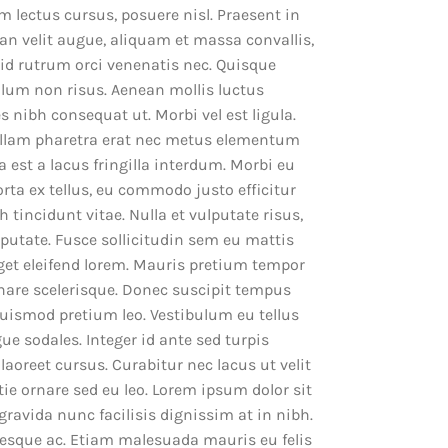
 lectus cursus, posuere nisl. Praesent in
ean velit augue, aliquam et massa convallis,
 id rutrum orci venenatis nec. Quisque
ibulum non risus. Aenean mollis luctus
es nibh consequat ut. Morbi vel est ligula.
ullam pharetra erat nec metus elementum
 est a lacus fringilla interdum. Morbi eu
orta ex tellus, eu commodo justo efficitur
 tincidunt vitae. Nulla et vulputate risus,
putate. Fusce sollicitudin sem eu mattis
eget eleifend lorem. Mauris pretium tempor
ornare scelerisque. Donec suscipit tempus
 euismod pretium leo. Vestibulum eu tellus
ue sodales. Integer id ante sed turpis
laoreet cursus. Curabitur nec lacus ut velit
ie ornare sed eu leo. Lorem ipsum dolor sit
 gravida nunc facilisis dignissim at in nibh.
ntesque ac. Etiam malesuada mauris eu felis